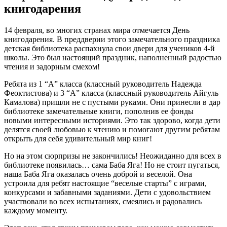
книгодарения
14 февраля, во многих странах мира отмечается День
книгодарения. В преддверии этого замечательного праздника
детская библиотека распахнула свои двери для учеников 4-й
школы. Это был настоящий праздник, наполненный радостью
чтения и задорным смехом!
Ребята из 1 “А” класса (классный руководитель Надежда
Феоктистова) и 3 “А” класса (классный руководитель Айгуль
Камалова) пришли не с пустыми руками. Они принесли в дар
библиотеке замечательные книги, пополнив ее фонды
новыми интересными историями. Это так здорово, когда дети
делятся своей любовью к чтению и помогают другим ребятам
открыть для себя удивительный мир книг!
Но на этом сюрпризы не закончились! Неожиданно для всех в
библиотеке появилась… сама Баба Яга! Но не стоит пугаться,
наша Баба Яга оказалась очень доброй и веселой. Она
устроила для ребят настоящие “веселые старты” с играми,
конкурсами и забавными заданиями. Дети с удовольствием
участвовали во всех испытаниях, смеялись и радовались
каждому моменту.