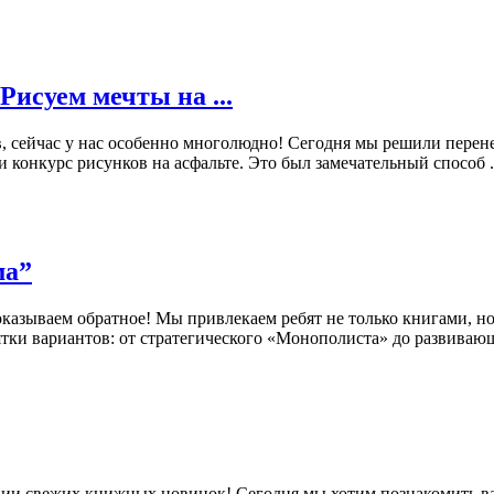
Рисуем мечты на ...
, сейчас у нас особенно многолюдно! Сегодня мы решили перен
 конкурс рисунков на асфальте. Это был замечательный способ .
ма”
оказываем обратное! Мы привлекаем ребят не только книгами, 
тки вариантов: от стратегического «Монополиста» до развивающе
нии свежих книжных новинок! Сегодня мы хотим познакомить ва