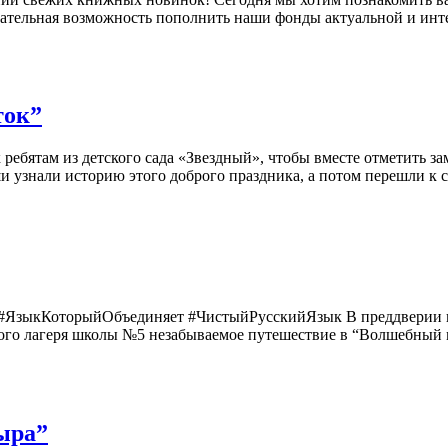
ательная возможность пополнить наши фонды актуальной и инте
ток”
 ребятам из детского сада «Звездный», чтобы вместе отметить з
узнали историю этого доброго праздника, а потом перешли к са
#ЯзыкКоторыйОбъединяет #ЧистыйРусскийЯзык В преддверии в
ого лагеря школы №5 незабываемое путешествие в “Волшебный м
ыра”