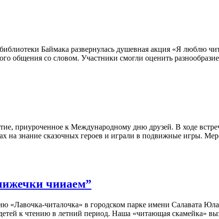
библиотеки Баймака развернулась душевная акция «Я люблю чит
ого общения со словом. Участники смогли оценить разнообразие
ятие, приуроченное к Международному дню друзей. В ходе встр
х на знание сказочных героев и играли в подвижные игры. Меро
нижечки чииаем”
ию «Лавочка-читалочка» в городском парке имени Салавата Юл
етей к чтению в летний период. Наша «читающая скамейка» выз