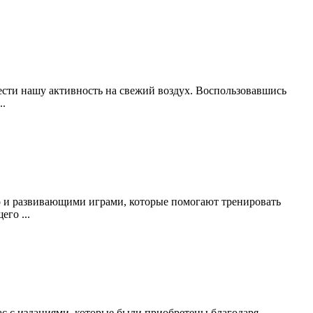
ести нашу активность на свежий воздух. Воспользовавшись
..
но и развивающими играми, которые помогают тренировать
го ...
с с изданиями, которые были приобретены благодаря