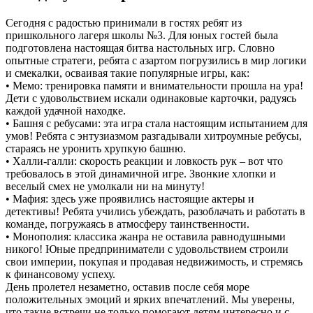
Сегодня с радостью принимали в гостях ребят из
пришкольного лагеря школы №3. Для юных гостей была
подготовлена настоящая битва настольных игр. Словно
опытные стратеги, ребята с азартом погрузились в мир логики
и смекалки, осваивая такие популярные игры, как:
• Мемо: тренировка памяти и внимательности прошла на ура!
Дети с удовольствием искали одинаковые карточки, радуясь
каждой удачной находке.
• Башня с ребусами: эта игра стала настоящим испытанием для
умов! Ребята с энтузиазмом разгадывали хитроумные ребусы,
стараясь не уронить хрупкую башню.
• Халли-галли: скорость реакции и ловкость рук – вот что
требовалось в этой динамичной игре. Звонкие хлопки и
веселый смех не умолкали ни на минуту!
• Мафия: здесь уже проявились настоящие актеры и
детективы! Ребята учились убеждать, разоблачать и работать в
команде, погружаясь в атмосферу таинственности.
• Монополия: классика жанра не оставила равнодушными
никого! Юные предприниматели с удовольствием строили
свои империи, покупая и продавая недвижимость, и стремясь
к финансовому успеху.
День пролетел незаметно, оставив после себя море
положительных эмоций и ярких впечатлений. Мы уверены,
что такие встречи не только помогают детям интересно и с