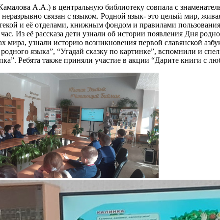
Камалова А.А.) в центральную библиотеку совпала с знаменатель
разрывно связан с языком. Родной язык- это целый мир, живая 
екой и её отделами, книжным фондом и правилами пользования, з
с. Из её рассказа дети узнали об истории появления Дня родно
ах мира, узнали историю возникновения первой славянской азбу
 родного языка”, “Угадай сказку по картинке”, вспомнили и спе
епка”. Ребята также приняли участие в акции “Дарите книги с лю