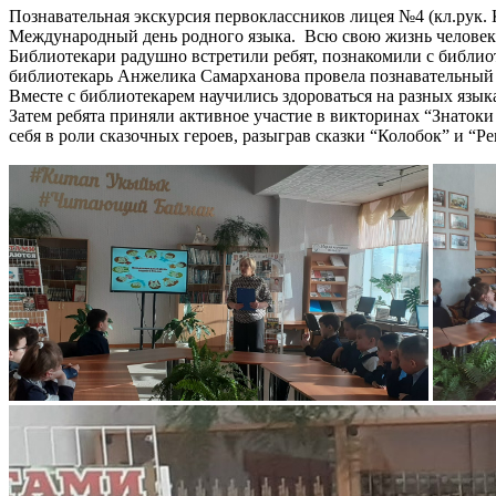
Познавательная экскурсия первоклассников лицея №4 (кл.рук. 
Международный день родного языка. Всю свою жизнь человек не
Библиотекари радушно встретили ребят, познакомили с библиот
библиотекарь Анжелика Самарханова провела познавательный ча
Вместе с библиотекарем научились здороваться на разных язык
Затем ребята приняли активное участие в викторинах “Знатоки
себя в роли сказочных героев, разыграв сказки “Колобок” и “Р