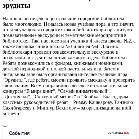
эрудиты
На прошлой неделе в центральной городской библиотеке
было многолюдно. Началась новая учебная пора, а это значит,
что для учащихся городских школ библиотекари организуют
познавательные экскурсии и тематические мероприятия в
библиотеке. Так, нас посетили ученики 4 класса школы №2, а
также пятиклассники школы №3 и лицея №4. Для них
библиотекари провели ознакомительную экскурсию и
познакомили с деятельностью каждого отдела библиотеки.
Ребята познакомились с фондом, книжными новинками,
детской периодикой и полкой настольных игр. Затем в
читальном зале была организована интеллектуальная игра
“Эрудиты”, где ребята смогли проявить смекалку и проверить
свои знания. Всем понравились весёлые и познавательные
конкурсы “В мире книг”, “Самый внимательный”,
“Догонялки”, “Сказочный мешок” и “Знайка”. Благодарим
классных руководителей ребят – Римму Кашкарову, Танзилю
Сахибгарееву и Миннур Вахитову – за организацию данной
встречи!